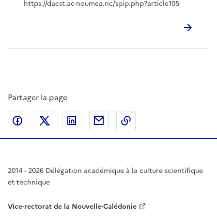
https://dacst.ac-noumea.nc/spip.php?article105
Partager la page
Partager sur Facebook
Partager sur Twitter
Partager sur LinkedIn
Partager par email
Copier dans le presse
2014 - 2026 Délégation académique à la culture scientifique
et technique
Vice-rectorat de la Nouvelle-Calédonie