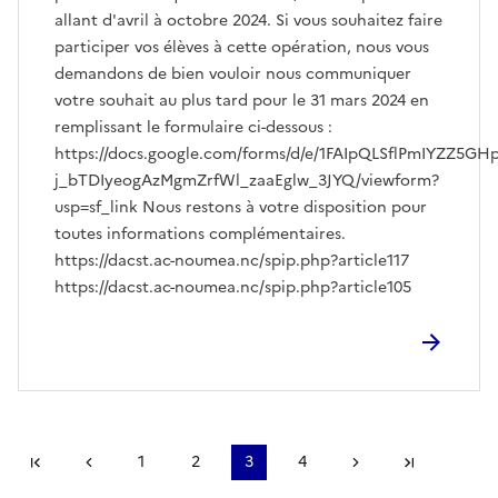
allant d'avril à octobre 2024. Si vous souhaitez faire
participer vos élèves à cette opération, nous vous
demandons de bien vouloir nous communiquer
votre souhait au plus tard pour le 31 mars 2024 en
remplissant le formulaire ci-dessous :
https://docs.google.com/forms/d/e/1FAIpQLSflPmIYZZ5GH
j_bTDIyeogAzMgmZrfWl_zaaEglw_3JYQ/viewform?
usp=sf_link Nous restons à votre disposition pour
toutes informations complémentaires.
https://dacst.ac-noumea.nc/spip.php?article117
https://dacst.ac-noumea.nc/spip.php?article105
Première page
page précédente
1
2
3
4
Page suivante
Dernière