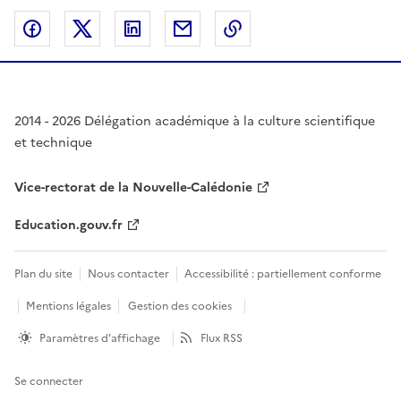
Partager sur Facebook
Partager sur Twitter
Partager sur LinkedIn
Partager par email
Copier dans le presse
2014 - 2026 Délégation académique à la culture scientifique
et technique
Vice-rectorat de la Nouvelle-Calédonie
Education.gouv.fr
Plan du site
Nous contacter
Accessibilité : partiellement conforme
Mentions légales
Gestion des cookies
Paramètres d'affichage
Flux RSS
Se connecter