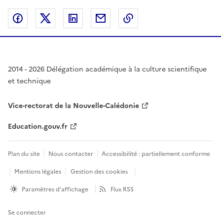
Partager sur Facebook
Partager sur Twitter
Partager sur LinkedIn
Partager par email
Copier dans le presse
2014 - 2026 Délégation académique à la culture scientifique
et technique
Vice-rectorat de la Nouvelle-Calédonie
Education.gouv.fr
Plan du site
Nous contacter
Accessibilité : partiellement conforme
Mentions légales
Gestion des cookies
Paramètres d'affichage
Flux RSS
Se connecter